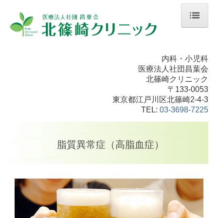
ホーム
内科・小児科
クリニック紹介
医療法人社団昌葉会
北篠崎クリニック
初めての方へ
〒133-0053
東京都江戸川区北篠崎2-4-3
各種ダウンロード
TEL:
03-3698-7225
診療時間・アクセス
脂質異常症（高脂血症）
内科
小児科
高血圧
糖尿病