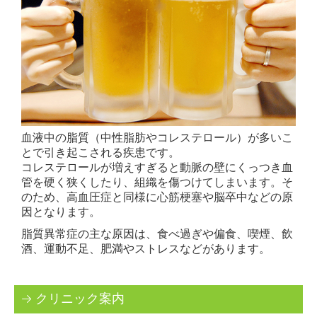
脂質異常症（高脂血症）
喘息
骨粗しょう症外来
花粉症
各種健康診断
血液中の脂質（中性脂肪やコレステロール）が多いこ
とで引き起こされる疾患です。
予防接種
コレステロールが増えすぎると動脈の壁にくっつき血
管を硬く狭くしたり、組織を傷つけてしまいます。そ
ダイエット外来
のため、高血圧症と同様に心筋梗塞や脳卒中などの原
因となります。
自由診療・料金表
脂質異常症の主な原因は、食べ過ぎや偏食、喫煙、飲
酒、運動不足、肥満やストレスなどがあります。
迅速検査
新型コロナウイルス検査
クリニック案内