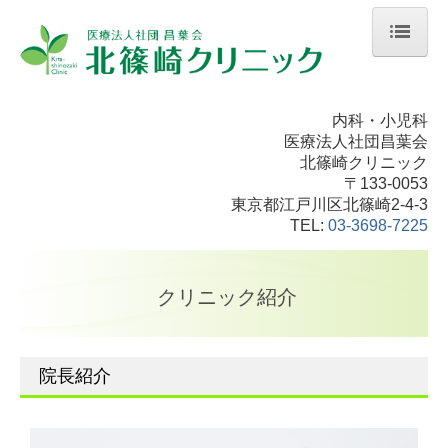
ホーム
内科・小児科
クリニック紹介
医療法人社団昌葉会
北篠崎クリニック
初めての方へ
〒133-0053
東京都江戸川区北篠崎2-4-3
各種ダウンロード
TEL:
03-3698-7225
診療時間・アクセス
クリニック紹介
内科
小児科
院長紹介
高血圧
糖尿病