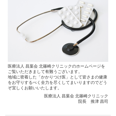
脂質異常症（高脂血症）
喘息
骨粗しょう症外来
花粉症
各種健康診断
予防接種
医療法人 昌葉会 北篠崎クリニックのホームページを
ご覧いただきまして有難うございます。
ダイエット外来
地域に密着した「かかりつけ医」として皆さまの健康
をお守りするべく全力を尽くしてまいりますのでどう
自由診療・料金表
ぞ宜しくお願いいたします。
迅速検査
医療法人 昌葉会 北篠崎クリニック
院長 推津 昌司
新型コロナウイルス検査