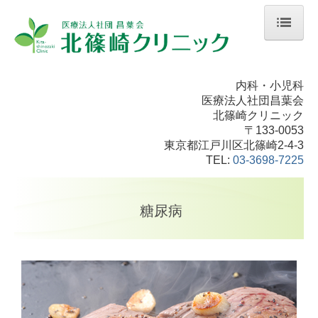
ホーム
内科・小児科
クリニック紹介
医療法人社団昌葉会
北篠崎クリニック
初めての方へ
〒133-0053
東京都江戸川区北篠崎2-4-3
各種ダウンロード
TEL:
03-3698-7225
診療時間・アクセス
糖尿病
内科
小児科
高血圧
糖尿病