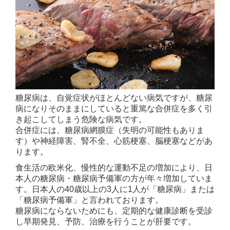
脂質異常症（高脂血症）
喘息
骨粗しょう症外来
花粉症
糖尿病は、自覚症状がほとんどない病気ですが、糖尿
各種健康診断
病になりそのままにしていると重篤な合併症を多く引
き起こしてしまう危険な病気です。
予防接種
合併症には、糖尿病網膜症（失明の可能性もありま
す）や神経障害、腎不全、心筋梗塞、脳梗塞などがあ
ダイエット外来
ります。
自由診療・料金表
食生活の欧米化、慢性的な運動不足の増加により、日
本人の糖尿病・糖尿病予備軍の方が年々増加していま
迅速検査
す。日本人の40歳以上の3人に1人が「糖尿病」または
「糖尿病予備軍」と言われております。
新型コロナウイルス検査
糖尿病にならないためにも、定期的な健康診断を受診
し早期発見、予防、治療を行うことが肝要です。